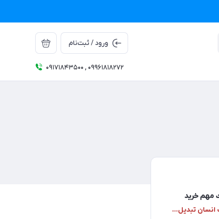
ورود / ثبت‌نام
09171843500 , 09961818272
ت مهم خرید
 انسان تبدیل...