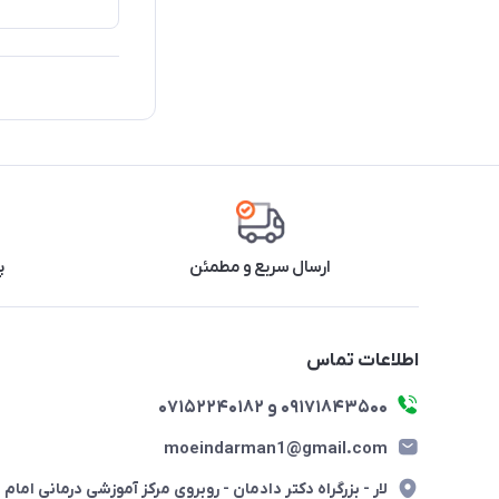
ارسال سریع و مطمئن
پ
اطلاعات تماس
09171843500 و 07152240182
moeindarman1@gmail.com
لار - بزرگراه دکتر دادمان - روبروی مرکز آموزشی درمانی امام