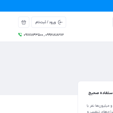
ورود / ثبت‌نام
09171843500 , 09961818272
ه استفاده صحیح
میلیون‌ها نفر با
ی مزمن ریه (COPD)، برونشیت، آلرژی‌های تنفسی و