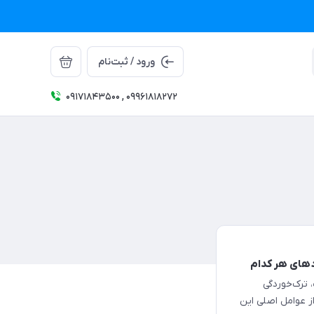
ورود / ثبت‌نام
09171843500 , 09961818272
ردهای هر کدام
ترک‌خوردگی
ز عوامل اصلی این