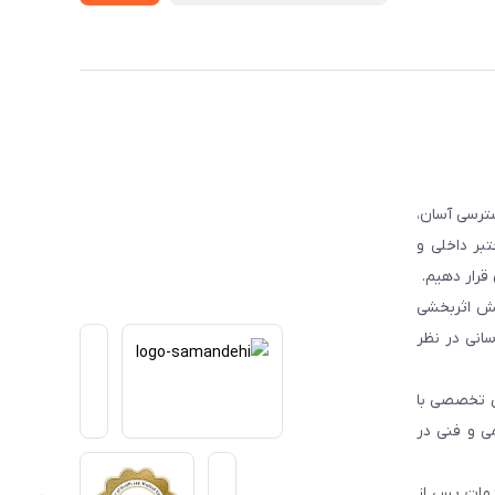
ترسی آسان،
بر داخلی و
قرار دهیم.
یش اثربخشی
انی در نظر
یی تخصصی با
می و فنی در
دمات پس از