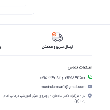
ارسال سریع و مطمئن
پ
اطلاعات تماس
09171843500 و 07152240182
moeindarman1@gmail.com
لار - بزرگراه دکتر دادمان - روبروی مرکز آموزشی درمانی امام
رضا (ع)