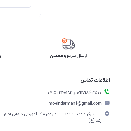
ارسال سریع و مطمئن
پ
اطلاعات تماس
09171843500 و 07152240182
moeindarman1@gmail.com
لار - بزرگراه دکتر دادمان - روبروی مرکز آموزشی درمانی امام
رضا (ع)