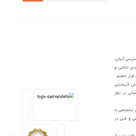
ترسی آسان،
بر داخلی و
قرار دهیم.
یش اثربخشی
انی در نظر
یی تخصصی با
می و فنی در
دمات پس از