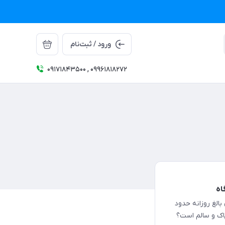
ورود / ثبت‌نام
09171843500 , 09961818272
اه
الغ روزانه حدود
شه پاک و سالم است؟