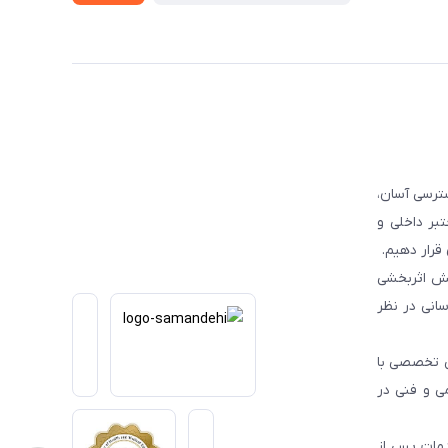
ترسی آسان،
بر داخلی و
قرار دهیم.
یش اثربخشی
انی در نظر
یی تخصصی با
می و فنی در
دمات پس از