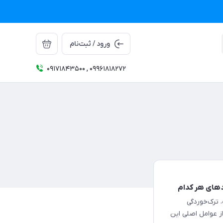
ورود / ثبت‌نام
09171843500 , 09961818272
ردهای هر کدام
ترک‌خوردگی
ز عوامل اصلی این