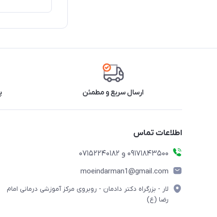
ارسال سریع و مطمئن
پ
اطلاعات تماس
09171843500 و 07152240182
moeindarman1@gmail.com
لار - بزرگراه دکتر دادمان - روبروی مرکز آموزشی درمانی امام
رضا (ع)