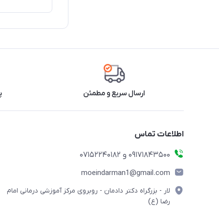
ارسال سریع و مطمئن
پ
اطلاعات تماس
09171843500 و 07152240182
moeindarman1@gmail.com
لار - بزرگراه دکتر دادمان - روبروی مرکز آموزشی درمانی امام
رضا (ع)