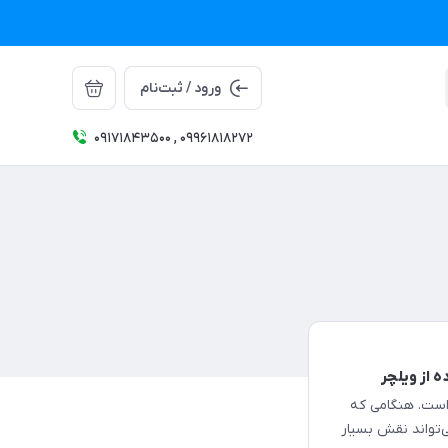
ورود / ثبت‌نام
09171843500 , 09961818272
ه از ویلچر
است. هنگامی که
ی‌تواند نقش بسیار