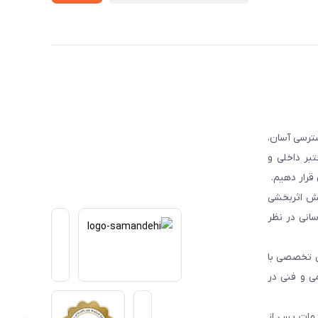
ترسی آسان،
بر داخلی و
قرار دهیم.
یش اثربخشی
انی در نظر
یی تخصصی با
می و فنی در
دمات پس از