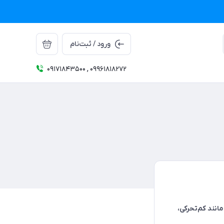
ورود / ثبت‌نام
09171843500 , 09961818272
مانند کم‌تحرکی،