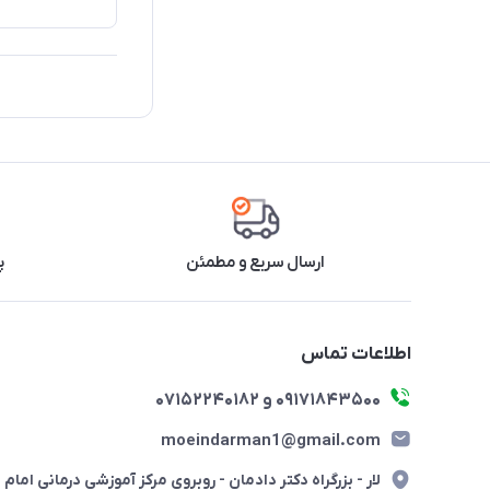
ارسال سریع و مطمئن
پ
اطلاعات تماس
09171843500 و 07152240182
moeindarman1@gmail.com
لار - بزرگراه دکتر دادمان - روبروی مرکز آموزشی درمانی امام