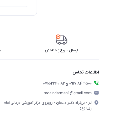
ارسال سریع و مطمئن
پ
اطلاعات تماس
09171843500 و 07152240182
moeindarman1@gmail.com
لار - بزرگراه دکتر دادمان - روبروی مرکز آموزشی درمانی امام
رضا (ع)