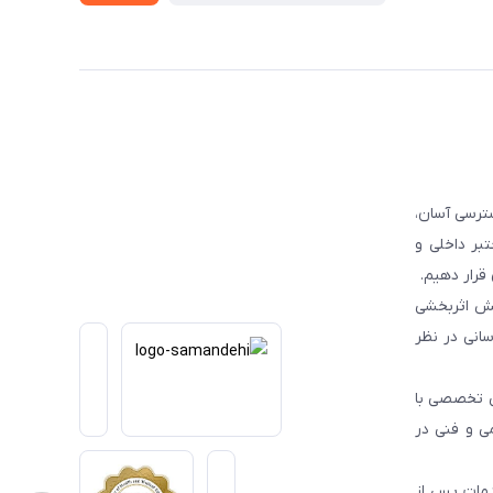
ترسی آسان،
بر داخلی و
قرار دهیم.
یش اثربخشی
انی در نظر
یی تخصصی با
می و فنی در
دمات پس از