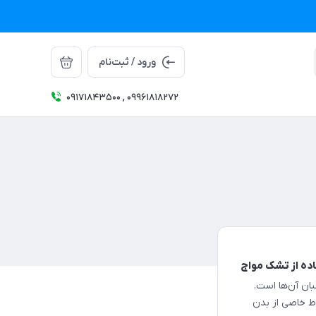
ورود / ثبت‌نام
09171843500 , 09961818272
اده از تشک مواج
ان آن‌ها است.
اط خاصی از بدن