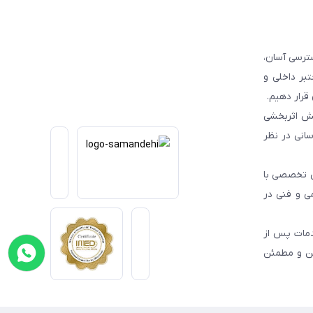
ترسی آسان،
بر داخلی و
قرار دهیم.
یش اثربخشی
انی در نظر
یی تخصصی با
می و فنی در
دمات پس از
من و مطمئن