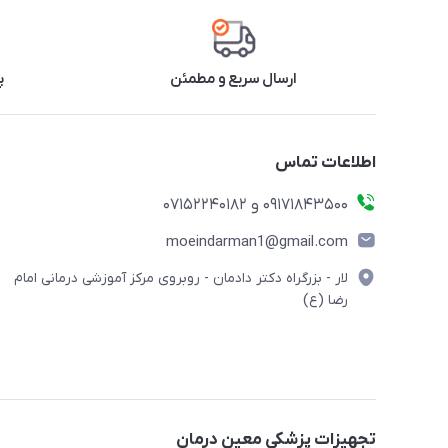
ارسال سریع و مطمئن
پ
اطلاعات تماس
09171843500 و 07152240182
moeindarman1@gmail.com
لار - بزرگراه دکتر دادمان - روبروی مرکز آموزشی درمانی امام
رضا (ع)
تجهیزات پزشکی معین درمان