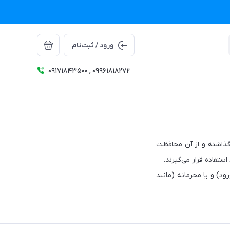
ورود / ثبت‌نام
09171843500 , 09961818272
گذاشته و از آن محافظت
تفاده قرار می‌گیرند.
د) و یا محرمانه (مانند