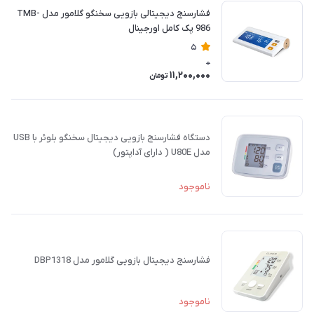
فشارسنج دیجیتالی بازویی سخنگو گلامور مدل TMB-
986 پک کامل اورجینال
5
0
11,200,000
تومان
دستگاه فشارسنج بازویی دیجیتال سخنگو بلوئر با USB
مدل U80E ( دارای آداپتور)
ناموجود
فشارسنج دیجیتال بازویی گلامور مدل DBP1318
ناموجود