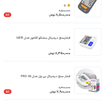
5
9,500,000
8,500,000
11٪
تومان
فشارسنج دیجیتال سخنگو گلامور مدل U87E
0
8,350,000
تومان
فشار سنج دیجیتال بی ول مدل PRO-36
8,300,000
7,900,000
5٪
تومان