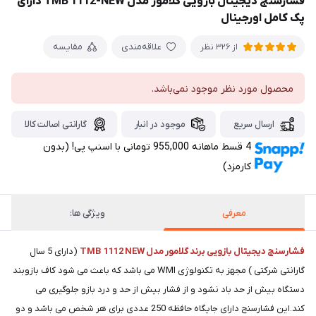
فشارسنج دیجیتال بازویی گلامور مدل TMB 1112-NEW دارای
پک کامل اورجینال
علاقه‌مندی
مقایسه
از 326 نظر
محصول مورد نظر موجود نمی‌باشد.
ارسال سریع
موجود در انبار
گارانتی اصالت کالا
4 قسط ماهانه 955,000 تومانی با اسنپ ‌پی! (بدون
کارمزد)
معرفی
ویژگی ها:
فشارسنج دیجیتال بازویی برند گلامور مدل TMB 1112 NEW
(دارای 5 سال
گارانتی شرکتی ) مجهز به تکنولوژی WMI می باشد که باعث می شود کاف بازوبند
دستگاه بیش از حد باد نشود و از فشار بیش از حد و درد بازو جلوگیری می
کند.این فشارسنج دارای جایگاه حافظه 250 عددی برای هر شخص می باشد و دو