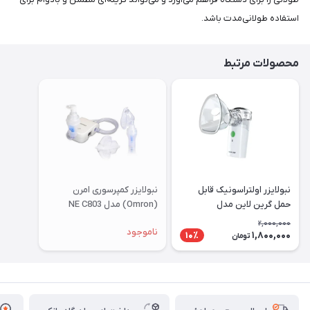
استفاده طولانی‌مدت باشد.
محصولات مرتبط
نبولایزر اولتراسونیک قابل
نبولایزر کمپرسوری امرن
حمل گرین لاین مدل
(Omron) مدل NE C803
GNPORNEBUWH
2,000,000
ناموجود
1,800,000
10٪
تومان