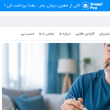
الان از معین درمان بخر ، بعدا پرداخت کن !
شتریان
گارانتی طلایی
درباره ما
تماس با ما
اسنپ پی
خون (گلوکومتر) چیست؟ راهنمای جامع انتخاب، استفاده صحیح