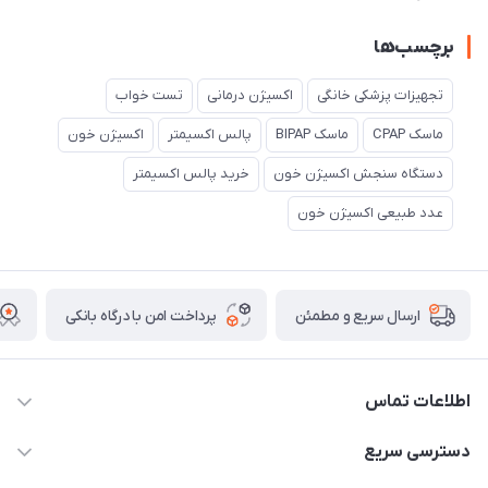
برچسب‌ها
تجهیزات پزشکی خانگی
اکسیژن درمانی
تست خواب
ماسک CPAP
ماسک BIPAP
پالس اکسیمتر
اکسیژن خون
دستگاه سنجش اکسیژن خون
خرید پالس اکسیمتر
عدد طبیعی اکسیژن خون
پرداخت امن با درگاه بانکی
ارسال سریع و مطمئن
اطلاعات تماس
09171843500 و 07152240182
دسترسی سریع
moeindarman1@gmail.com