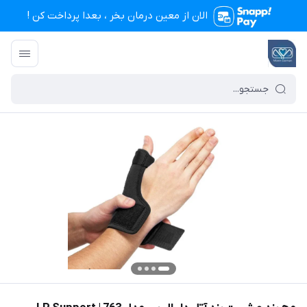
الان از معین درمان بخر ، بعدا پرداخت کن !
تجهیزات پزشکی معین درمان
/
فهرست محصولات
/
مچ بند و شست بند آتل دار ال پی مدل 63