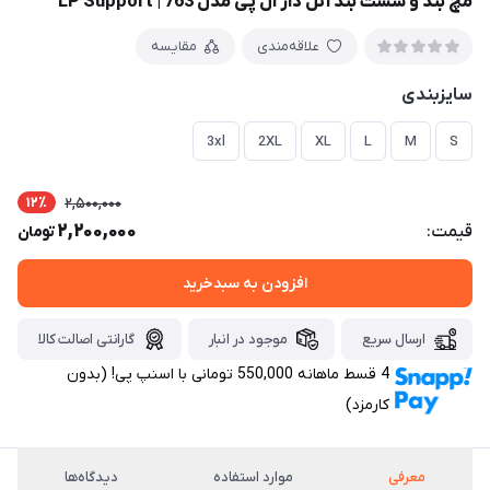
مچ بند و شست بند آتل دار ال پی مدل 763 | LP Support
علاقه‌مندی
مقایسه
سایزبندی
3xl
2XL
XL
L
M
S
12٪
2,500,000
2,200,000
قیمت:
تومان
افزودن به سبدخرید
ارسال سریع
موجود در انبار
گارانتی اصالت کالا
4 قسط ماهانه 550,000 تومانی با اسنپ ‌پی! (بدون
کارمزد)
معرفی
موارد استفاده
دیدگاه‌ها