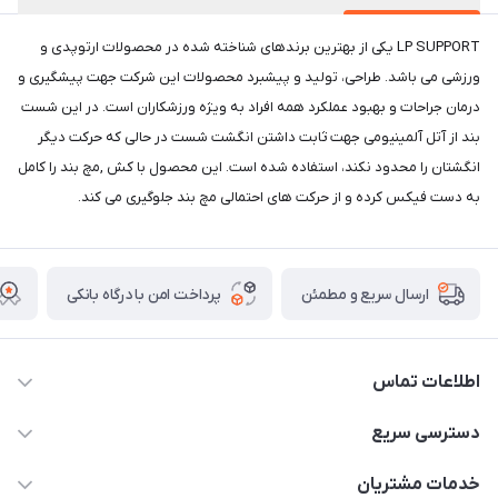
LP SUPPORT یکی از بهترین برندهای شناخته شده در محصولات ارتوپدی و
ورزشی می باشد. طراحی، تولید و پیشبرد محصولات این شرکت جهت پیشگیری و
درمان جراحات و بهبود عملکرد همه افراد به ویژه ورزشکاران است. در این شست
بند از آتل آلمینیومی جهت ثابت داشتن انگشت شست در حالی كه حركت دیگر
انگشتان را محدود نكند، استفاده شده است. این محصول با کش ,مچ بند را کامل
به دست فیکس کرده و از حرکت های احتمالی مچ بند جلوگیری می کند.
پرداخت امن با درگاه بانکی
ارسال سریع و مطمئن
اطلاعات تماس
09171843500 و 07152240182
دسترسی سریع
moeindarman1@gmail.com
حساب کاربری
خدمات مشتریان