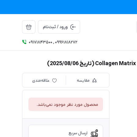
ورود / ثبت‌نام
09171843500 , 09961818272
مقایسه
علاقه‌مندی
محصول مورد نظر موجود نمی‌باشد.
ارسال سریع