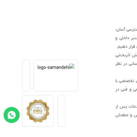
ترسی آسان،
بر داخلی و
قرار دهیم.
یش اثربخشی
انی در نظر
یی تخصصی با
می و فنی در
دمات پس از
من و مطمئن