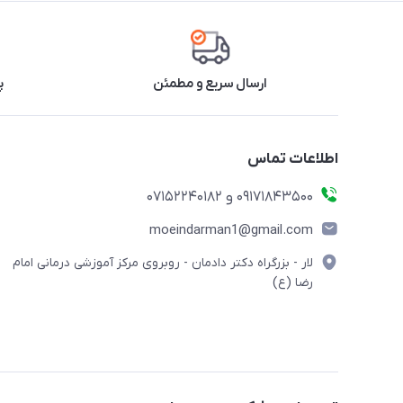
ارسال سریع و مطمئن
پ
اطلاعات تماس
09171843500 و 07152240182
moeindarman1@gmail.com
لار - بزرگراه دکتر دادمان - روبروی مرکز آموزشی درمانی امام
رضا (ع)