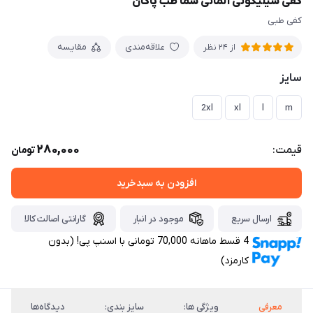
کفی سیلیکونی آلمانی سما طب پاکان
کفی طبی
علاقه‌مندی
مقایسه
از 24 نظر
سایز
2xl
xl
l
m
280,000
قیمت:
تومان
افزودن به سبدخرید
ارسال سریع
موجود در انبار
گارانتی اصالت کالا
4 قسط ماهانه 70,000 تومانی با اسنپ ‌پی! (بدون
کارمزد)
معرفی
ویژگی ها:
سایز بندی:
دیدگاه‌ها