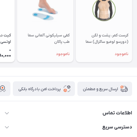
کرست کمر، پشت و لگن
کفی سیلیکونی آلمانی سما
کیت در
(دورسو لومبو ساکرال) سما
طب پاکان
اوتسی مدل  10
طب پاکان
0
ناموجود
ناموجود
90,000
پرداخت امن با درگاه بانکی
ارسال سریع و مطمئن
اطلاعات تماس
09171843500 و 07152240182
دسترسی سریع
moeindarman1@gmail.com