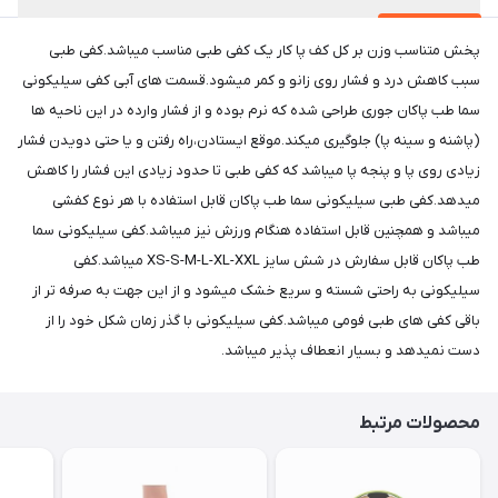
پخش متناسب وزن بر کل کف پا کار یک کفی طبی مناسب میباشد.کفی طبی
سبب کاهش درد و فشار روی زانو و کمر میشود.قسمت های آبی کفی سیلیکونی
سما طب پاکان جوری طراحی شده که نرم بوده و از فشار وارده در این ناحیه ها
(پاشنه و سینه پا) جلوگیری میکند.موقع ایستادن،راه رفتن و یا حتی دویدن فشار
زیادی روی پا و پنجه پا میباشد که کفی طبی تا حدود زیادی این فشار را کاهش
میدهد.کفی طبی سیلیکونی سما طب پاکان قابل استفاده با هر نوع کفشی
میباشد و همچنین قابل استفاده هنگام ورزش نیز میباشد.کفی سیلیکونی سما
طب پاکان قابل سفارش در شش سایز XS-S-M-L-XL-XXL میباشد.کفی
سیلیکونی به راحتی شسته و سریع خشک میشود و از این جهت به صرفه تر از
باقی کفی های طبی فومی میباشد.کفی سیلیکونی با گذر زمان شکل خود را از
دست نمیدهد و بسیار انعطاف پذیر میباشد.
محصولات مرتبط