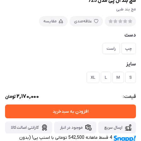
مچ بند ال پی مدل 725
مچ بند طبی
علاقه‌مندی
مقایسه
دست
چپ
راست
سایز
XL
L
M
S
2,170,000
قیمت:
تومان
افزودن به سبدخرید
ارسال سریع
موجود در انبار
گارانتی اصالت کالا
4 قسط ماهانه 542,500 تومانی با اسنپ ‌پی! (بدون