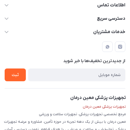
اطلاعات تماس
09171843500 و 07152240182
دسترسی سریع
moeindarman1@gmail.com
حساب کاربری
خدمات مشتریان
لار - بزرگراه دکتر دادمان - روبروی مرکز آموزشی درمانی امام رضا (ع)
مجله فروشگاه
راهنما
لیست محصولات
قوانین و مقررات
درباره ما
از جدید‌ترین تخفیف‌ها با‌ خبر شوید
حریم خصوصی
تماس با ما
ثبت
تجهیزات پزشکی معین درمان
تجهیزات پزشکی معین درمان
مرجع تخصصی تجهیزات پزشکی، تجهیزات سلامت و ورزشی
معین درمان با بیش از یک دهه تجربه در حوزه تأمین، مشاوره و عرضه تجهیزات
پزشکی، توانبخشی و سلامت و ورزشی ، با هدف فراهم نمودن دسترسی آسان،