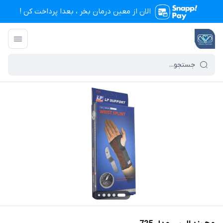
الان از معین درمان بخر ، بعدا پرداخت کن !
تجهیزات پزشکی معین درمان
/
فهرست محصولات
/
مچ بند ال پی مدل 725