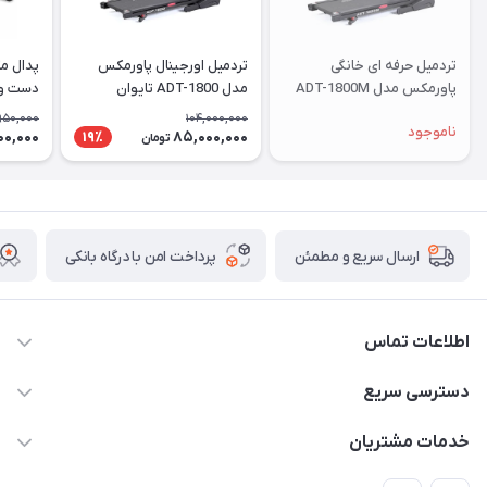
تردمیل حرفه ای خانگی
تردمیل اورجینال پاورمکس
پدال مک
پاورمکس مدل ADT-1800M
مدل ADT-1800 تایوان
دست و پ
Powermax
950,000
104,000,000
ناموجود
00,000
85,000,000
19٪
تومان
پرداخت امن با درگاه بانکی
ارسال سریع و مطمئن
اطلاعات تماس
09171843500 و 07152240182
دسترسی سریع
moeindarman1@gmail.com
حساب کاربری
خدمات مشتریان
لار - بزرگراه دکتر دادمان - روبروی مرکز آموزشی درمانی امام رضا (ع)
مجله فروشگاه
راهنما