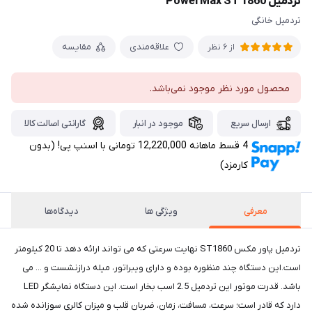
تردمیل PowerMax ST 1860
تردمیل خانگی
علاقه‌مندی
مقایسه
از 6 نظر
محصول مورد نظر موجود نمی‌باشد.
ارسال سریع
موجود در انبار
گارانتی اصالت کالا
4 قسط ماهانه 12,220,000 تومانی با اسنپ ‌پی! (بدون
کارمزد)
معرفی
ویژگی ها
دیدگاه‌ها
تردمیل پاور مکس ST1860 نهایت سرعتی که می تواند ارائه دهد تا 20 کیلومتر
است.این دستگاه چند منظوره بوده و دارای ویبراتور، میله درازنشست و ... می
باشد. قدرت موتور این تردمیل 2.5 اسب بخار است. این دستگاه نمایشگر LED
دارد که قادر است؛ سرعت، مسافت، زمان، ضربان قلب و میزان کالری سوزانده شده