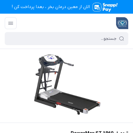
الان از معین درمان بخر ، بعدا پرداخت کن !
تجهیزات پزشکی معین درمان
/
فهرست محصولات
/
تردمیل PowerMax ST 1860