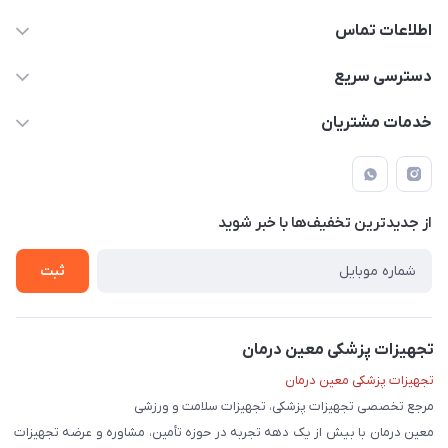
اطلاعات تماس
09171843500 و 07152240182
دسترسی سریع
moeindarman1@gmail.com
حساب کاربری
خدمات مشتریان
لار - بزرگراه دکتر دادمان - روبروی مرکز آموزشی درمانی امام رضا (ع)
مجله فروشگاه
راهنما
لیست محصولات
قوانین و مقررات
درباره ما
از جدید‌ترین تخفیف‌ها با‌ خبر شوید
حریم خصوصی
تماس با ما
ثبت
تجهیزات پزشکی معین درمان
تجهیزات پزشکی معین درمان
مرجع تخصصی تجهیزات پزشکی، تجهیزات سلامت و ورزشی
معین درمان با بیش از یک دهه تجربه در حوزه تأمین، مشاوره و عرضه تجهیزات