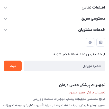
اطلاعات تماس
09171843500 و 07152240182
دسترسی سریع
moeindarman1@gmail.com
حساب کاربری
خدمات مشتریان
لار - بزرگراه دکتر دادمان - روبروی مرکز آموزشی درمانی امام رضا (ع)
مجله فروشگاه
راهنما
لیست محصولات
قوانین و مقررات
درباره ما
از جدید‌ترین تخفیف‌ها با‌ خبر شوید
حریم خصوصی
تماس با ما
ثبت
تجهیزات پزشکی معین درمان
تجهیزات پزشکی معین درمان
مرجع تخصصی تجهیزات پزشکی، تجهیزات سلامت و ورزشی
معین درمان با بیش از یک دهه تجربه در حوزه تأمین، مشاوره و عرضه تجهیزات