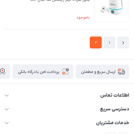
ناموجود
2
1
پرداخت امن با درگاه بانکی
ارسال سریع و مطمئن
اطلاعات تماس
09171843500 و 07152240182
دسترسی سریع
moeindarman1@gmail.com
حساب کاربری
خدمات مشتریان
لار - بزرگراه دکتر دادمان - روبروی مرکز آموزشی درمانی امام رضا (ع)
مجله فروشگاه