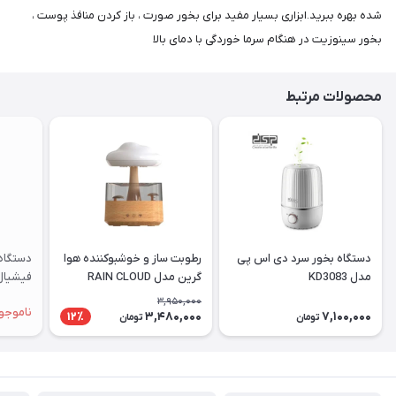
شده بهره ببرید.ابزاری بسیار مفید برای بخور صورت ، باز کردن منافذ پوست ،
بخور سینوزیت در هنگام سرما خوردگی با دمای بالا
محصولات مرتبط
دستگاه بخور سرد دی اس پی
رطوبت ساز و خوشبوکننده هوا
دستگاه
مدل KD3083
گرین مدل RAIN CLOUD
فیشیال
3,950,000
ناموجو
3,480,000
7,100,000
12٪
تومان
تومان