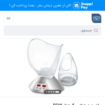
الان از معین درمان بخر ، بعدا پرداخت کن !
تجهیزات پزشکی معین درمان
/
فهرست محصولات
/
بخور صورت امسیگ مدل FC16