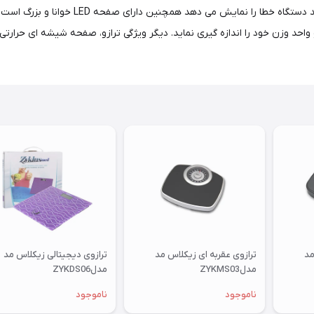
اخطار خطای اضافه بار می باشد یعنی در صورت
 کاربر می تواند به هر دو واحد وزن خود را اندازه گیری نماید. دیگر ویژگی ترازو، صفحه شیشه
مد
ترازوی عقربه ای زیکلاس مد
ترازوی دیجیتالی زیکلاس مد
مدلZYKMS03
مدلZYKDS06
ناموجود
ناموجود