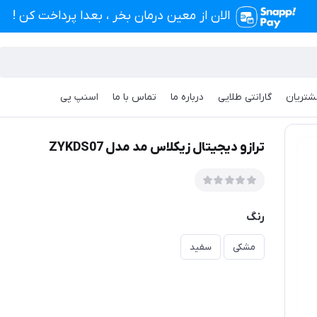
الان از معین درمان بخر ، بعدا پرداخت کن !
شتریان
گارانتی طلایی
درباره ما
تماس با ما
اسنپ پی
اس مد مدل ZYKDS07
ترازو دیجیتال زیکلاس مد مدل ZYKDS07
رنگ
مشکی
سفید