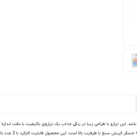
 ZYKDS07 طراحی کشور آلمان می باشد. این ترازو با طراحی زیبا در رنگی جذاب یک ترازوی باکیفیت