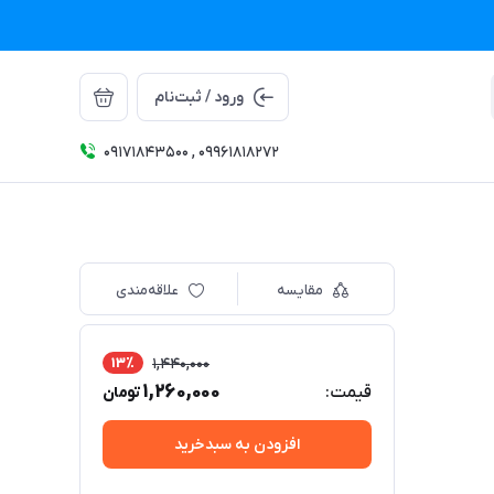
ورود / ثبت‌نام
09171843500 , 09961818272
مقایسه
علاقه‌مندی
13٪
1,440,000
1,260,000
قیمت:
تومان
افزودن به سبدخرید