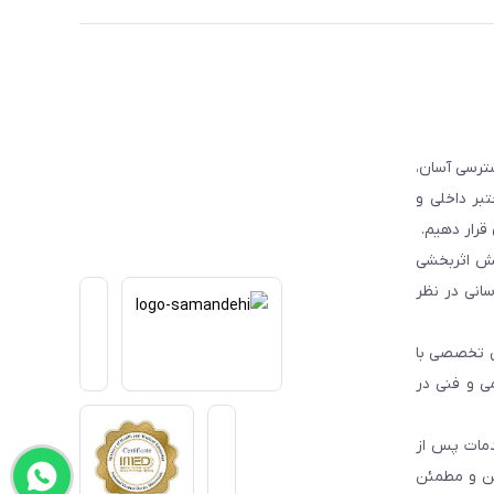
ترسی آسان،
بر داخلی و
قرار دهیم.
یش اثربخشی
انی در نظر
یی تخصصی با
می و فنی در
دمات پس از
من و مطمئن