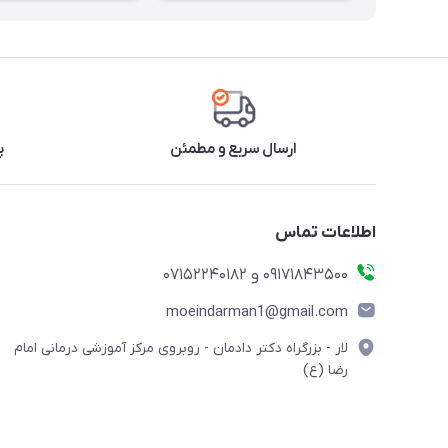
ارسال سریع و مطمئن
پ
اطلاعات تماس
09171843500 و 07152240182
moeindarman1@gmail.com
لار - بزرگراه دکتر دادمان - روبروی مرکز آموزشی درمانی امام
رضا (ع)