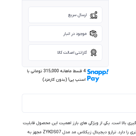
ارسال سریع
موجود در انبار
گارانتی اصالت کالا
4 قسط ماهانه 315,000 تومانی با
اسنپ ‌پی! (بدون کارمزد)
 با دقت اندازه گیری بالا است. یکی از ویژگی های بارز اهمیت این محصول قابلیت
روشن و خاموش و صفر شدن خودکار است. این دستگاه مجهز به 4 حسگر کرنش سنج با ظرفیت بالا است. این محصول قابلیت کارکرد با 2 عدد باتری را دارد. ترازو دیجیتال زیکلاس مد مدل ZYKDS07 مجهز به