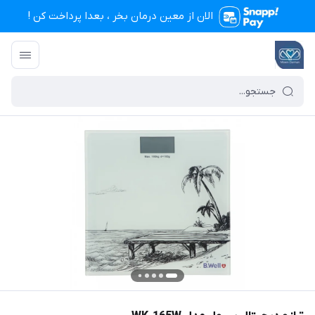
الان از معین درمان بخر ، بعدا پرداخت کن !
تجهیزات پزشکی معین درمان
/
فهرست محصولات
/
ترازو دیجیتال بی ول مدل WK-165W