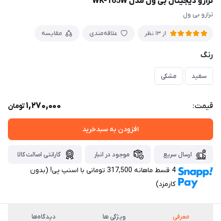
ترازو دیجیتال بی ول مدل WK-165W
ترازو بی ول
علاقه‌مندی
مقایسه
از 13 نظر
رنگ
سفید
مشکی
1,270,000
قیمت:
تومان
افزودن به سبدخرید
ارسال سریع
موجود در انبار
گارانتی اصالت کالا
4 قسط ماهانه 317,500 تومانی با اسنپ ‌پی! (بدون
کارمزد)
معرفی
ویژگی ها
دیدگاه‌ها