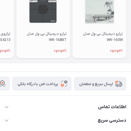
ترازو دیجیتال بی ول مدل
ترازو دیجیتال بی ول مدل
ترازوی
S4213
WK-168BT
WK-165W
ناموجود
ناموجود
ناموجو
پرداخت امن با درگاه بانکی
ارسال سریع و مطمئن
اطلاعات تماس
09171843500 و 07152240182
دسترسی سریع
moeindarman1@gmail.com