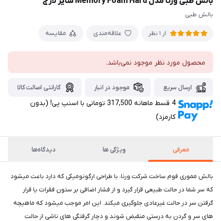
بالش طبی ورنا مدل Memory Foam Hard سایز لارج
بالش طبی
علاقه‌مندی
مقایسه
از 1 نظر
محصول مورد نظر موجود نمی‌باشد.
ارسال سریع
موجود در انبار
گارانتی اصالت کالا
4 قسط ماهانه 317,500 تومانی با اسنپ ‌پی! (بدون
کارمزد)
معرفی
ویژگی ها
دیدگاه‌ها
بالش مموری فوم ساخت شرکت ورنا، با طراحی ارگونومیکی که دارد باعث میشود
که سر شما در حالت طبیعی قرار گیرد و از فشار اضافی بر ستون فقرات یا قرار
گرفتن سر در حالت غیرعادی جلوگیری میکند. این امر موجب میشود که ماهیچه
های سر و گردن به درستی منقبض شوند و دچار گرفتگی های ناشی از حالت