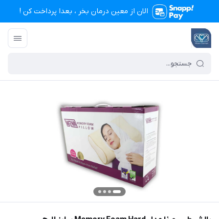
الان از معین درمان بخر ، بعدا پرداخت کن !
تجهیزات پزشکی معین درمان
/
فهرست محصولات
/
بالش طبی ورنا مدل Memory Foam Hard سایز لارج