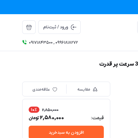
ورود / ثبت‌نام
09171843500 , 09961818272
مقایسه
علاقه‌مندی
10٪
2,850,000
2,580,000
قیمت:
تومان
افزودن به سبدخرید