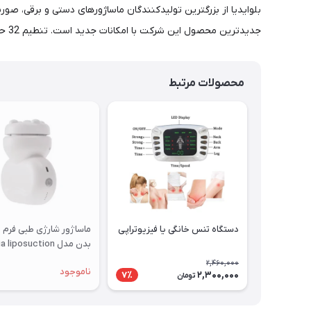
جدیدترین محصول این شرکت با امکانات جدید است. تنطیم 32 حالته سرعت ضربه و مغزی برنجی از مزایای دیگر دستگاه است.
محصولات مرتبط
دستگاه تنس خانگی یا فیزیوتراپی
ماساژور شارژی طبی فرم 
بدن مدل liposuction
machine KH-822
2,460,000
ناموجود
2,300,000
7٪
تومان