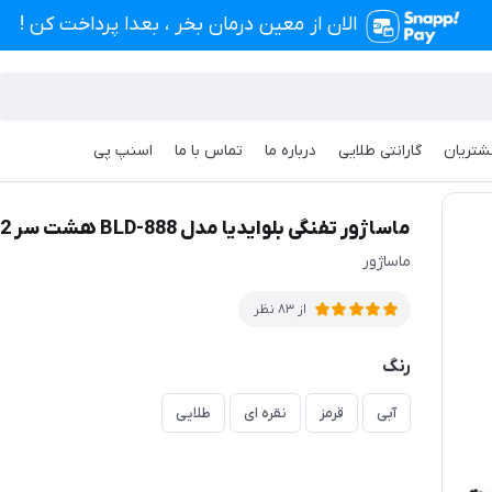
الان از معین درمان بخر ، بعدا پرداخت کن !
شتریان
گارانتی طلایی
درباره ما
تماس با ما
اسنپ پی
BLD هشت سر 32 سرعت پر قدرت
ماساژور تفنگی بلوایدیا مدل BLD-888 هشت سر 32 سرعت پر قدرت
ماساژور
از 83 نظر
رنگ
آبی
قرمز
نقره ای
طلایی