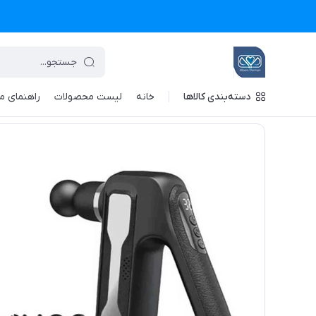
دسته‌بندی کالاها
خانه
لیست محصولات
راهنمای م
تجهیزات پزشکی معین درمان
/
فهرست محصولات
/
ماساژور تفنگی بلوایدیا مدل -888