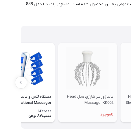
بلوایدیا از بزرگترین تولیدکنندگان ماساژورهای دستی و برقی، صورت و بدن می باشد. کیفیت بالای محصولات تولیدی این شرکت باعث ایجاد رغبت عمومی یه این محصول شده است. ماساژور بلوایدیا مدل 888
شانه مدل HJ-
ماساژور سر شارژی مدل Head
دستگاه تنس و ماساژ چندکاره
Shou
Massager KK002
Multifunctional Massager
moblie-Gym
1,200,000
ناموجود
820,000
32٪
تومان