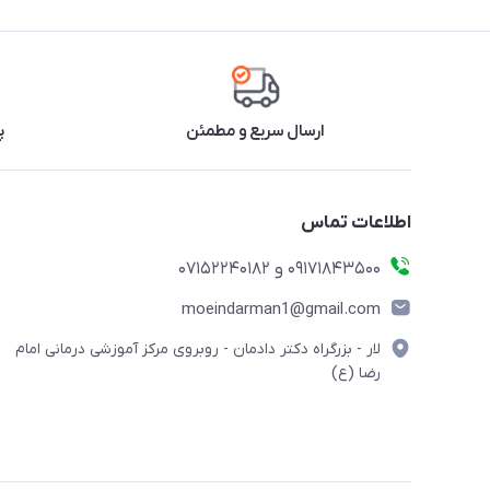
ارسال سریع و مطمئن
پ
اطلاعات تماس
09171843500 و 07152240182
moeindarman1@gmail.com
لار - بزرگراه دکتر دادمان - روبروی مرکز آموزشی درمانی امام
رضا (ع)