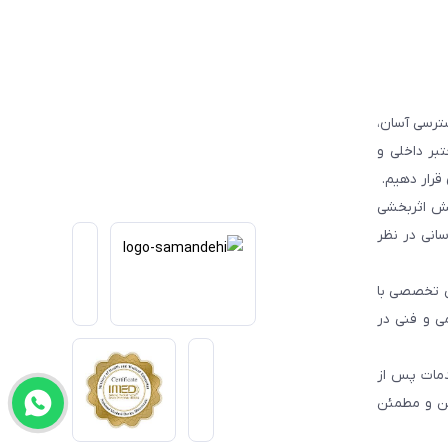
ترسی آسان،
بر داخلی و
قرار دهیم.
یش اثربخشی
انی در نظر
یی تخصصی با
می و فنی در
دمات پس از
من و مطمئن