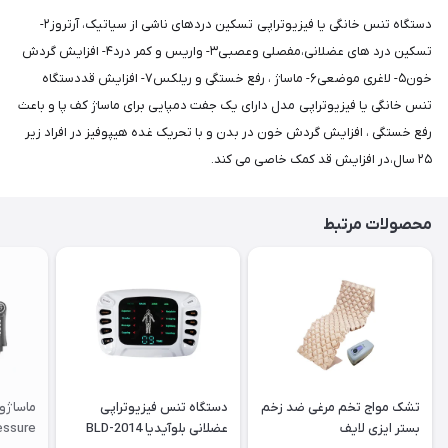
دستگاه تنس خانگی یا فیزیوتراپی تسکین دردهای ناشی از سیاتیک، آرتروز۲-
تسکین درد های عضلانی،مفصلی وعصبی۳- واریس و کمر درد۴- افزایش گردش
خون۵- لاغری موضعی۶- ماساژ ، رفع خستگی و ریلکس۷- افزایش قددستگاه
تنس خانگی یا فیزیوتراپی مدل دارای یک جفت دمپایی برای ماساژ کف پا و باعث
رفع خستگی ، افزایش گردش خون در بدن و با تحریک غده هیپوفیز در افراد زیر
۲۵ سال،در افزایش قد کمک خاصی می کند.
محصولات مرتبط
تشک مواج تخم مرغی ضد زخم
دستگاه تنس فیزیوتراپی
بستر ایزی لایف
عضلانی بلوآیدیا BLD-2014
Pressure با کمپ