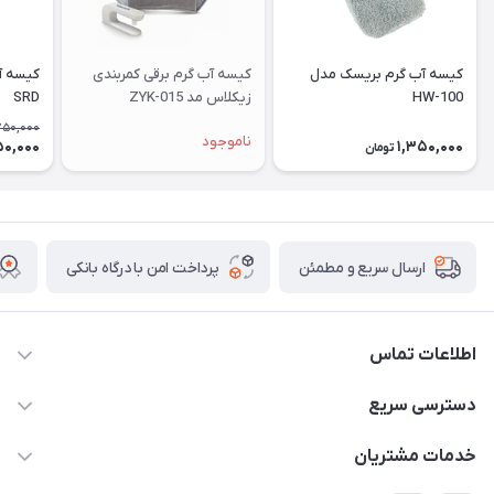
کیسه آب گرم بریسک مدل
کیسه آب گرم برقی کمربندی
کیسه آ
HW-100
زیکلاس مد ZYK-015
SRD
750,000
ناموجود
50,000
1,350,000
تومان
پرداخت امن با درگاه بانکی
ارسال سریع و مطمئن
اطلاعات تماس
09171843500 و 07152240182
دسترسی سریع
moeindarman1@gmail.com
حساب کاربری
خدمات مشتریان
لار - بزرگراه دکتر دادمان - روبروی مرکز آموزشی درمانی امام رضا (ع)
مجله فروشگاه