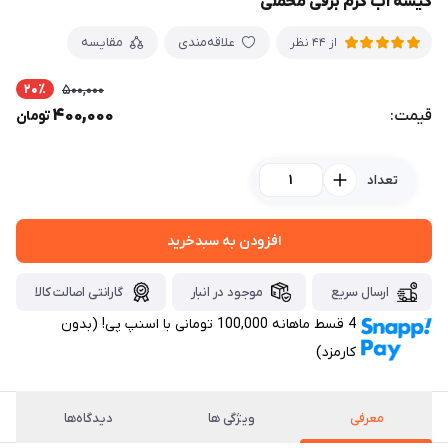
کیسه آب گرم برقی مخملی
علاقه‌مندی
مقایسه
از 44 نظر
20٪
500,000
400,000
قیمت:
تومان
تعداد
افزودن به سبدخرید
ارسال سریع
موجود در انبار
گارانتی اصالت کالا
4 قسط ماهانه 100,000 تومانی با اسنپ ‌پی! (بدون
کارمزد)
معرفی
ویژگی ها
دیدگاه‌ها