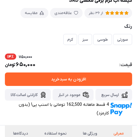
کیسه آب گرم برقی مخملی SRD
علاقه‌مندی
مقایسه
از 36 نظر
رنگ
صورتی
طوسی
سبز
کرم
14٪
750,000
650,000
قیمت:
تومان
افزودن به سبدخرید
ارسال سریع
موجود در انبار
گارانتی اصالت کالا
4 قسط ماهانه 162,500 تومانی با اسنپ ‌پی! (بدون
کارمزد)
معرفی
ویژگی ها
نحوه استفاده
دیدگاه‌ها