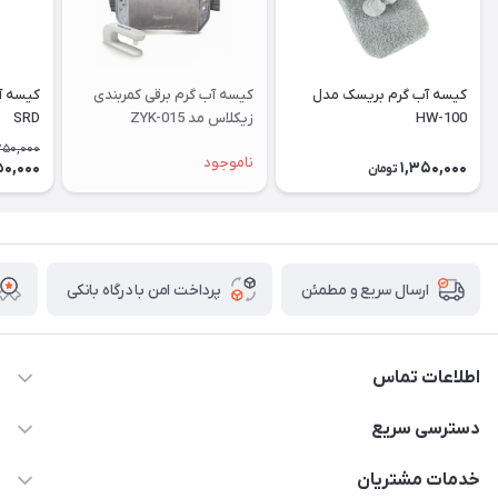
کیسه آب گرم بریسک مدل
کیسه آب گرم برقی کمربندی
کیسه آ
HW-100
زیکلاس مد ZYK-015
SRD
750,000
ناموجود
50,000
1,350,000
تومان
پرداخت امن با درگاه بانکی
ارسال سریع و مطمئن
اطلاعات تماس
09171843500 و 07152240182
دسترسی سریع
moeindarman1@gmail.com
حساب کاربری
خدمات مشتریان