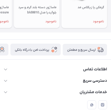
گرمکن پا زیکلاس مد
ماساژور دسته بلند گرم و سرد
بلوآیدیا مدل bld8810
Pressure با کمپ
ناموجود
ناموجود
ناموجو
پرداخت امن با درگاه بانکی
ارسال سریع و مطمئن
اطلاعات تماس
09171843500 و 07152240182
دسترسی سریع
moeindarman1@gmail.com
حساب کاربری
خدمات مشتریان
لار - بزرگراه دکتر دادمان - روبروی مرکز آموزشی درمانی امام رضا (ع)
مجله فروشگاه
راهنما
لیست محصولات
قوانین و مقررات