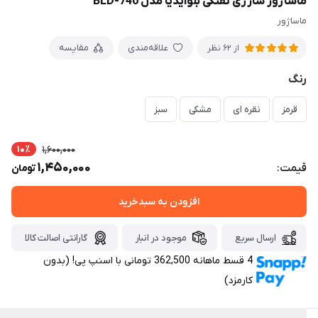
ماساژور شارژی تفنگی بلوایدیا مدل BLD-740
ماساژور
علاقه‌مندی
مقایسه
از 62 نظر
رنگ
قرمز
نقره ای
مشکی
سبز
10٪
1,600,000
1,450,000
قیمت:
تومان
افزودن به سبدخرید
ارسال سریع
موجود در انبار
گارانتی اصالت کالا
4 قسط ماهانه 362,500 تومانی با اسنپ ‌پی! (بدون
کارمزد)