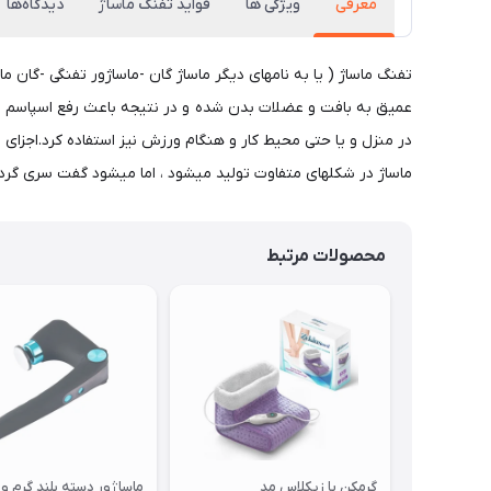
معرفی
ویژگی ها
فواید تفنگ ماساژ
دیدگاه‌ها
تفنگ ماساژ ( یا به نامهای دیگر ماساژ گان -ماساژور تفنگی -گان 
عمیق به بافت و عضلات بدن شده و در نتیجه باعث رفع اسپاسم و گر
در منزل و یا حتی محیط کار و هنگام ورزش نیز استفاده کرد.اجزا
ماساژ در شکلهای متفاوت تولید میشود ، اما میشود گفت سری گر
محصولات مرتبط
گرمکن پا زیکلاس مد
ماساژور دسته بلند گرم و