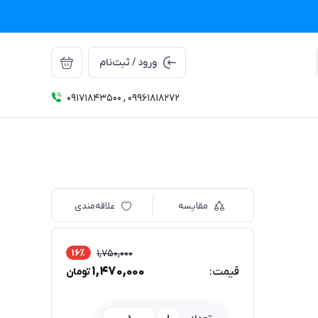
ورود / ثبت‌نام
09171843500 , 09961818272
مقایسه
علاقه‌مندی
16٪
1,750,000
1,470,000
قیمت:
تومان