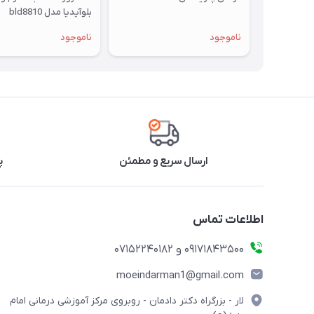
بلوآیدیا مدل bld8810
ناموجود
ناموجود
ارسال سریع و مطمئن
پ
اطلاعات تماس
09171843500 و 07152240182
moeindarman1@gmail.com
لار - بزرگراه دکتر دادمان - روبروی مرکز آموزشی درمانی امام