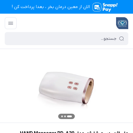
الان از معین درمان بخر ، بعدا پرداخت کن !
تجهیزات پزشکی معین درمان
/
فهرست محصولات
/
ماساژور دست شارژی مدل HAND Massager RD-A30