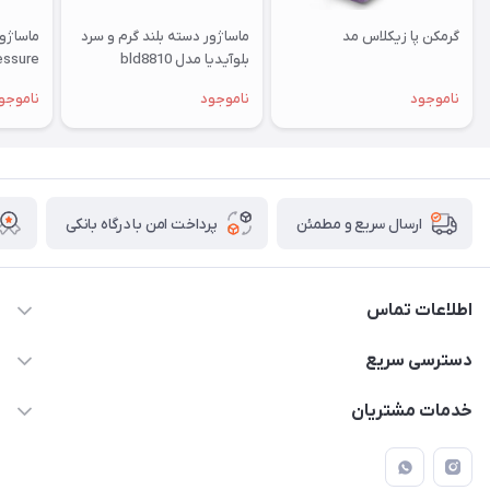
گرمکن پا زیکلاس مد
ماساژور دسته بلند گرم و سرد
بلوآیدیا مدل bld8810
Pressure با کمپ
ناموجود
ناموجود
ناموجو
پرداخت امن با درگاه بانکی
ارسال سریع و مطمئن
اطلاعات تماس
09171843500 و 07152240182
دسترسی سریع
moeindarman1@gmail.com
حساب کاربری
خدمات مشتریان
لار - بزرگراه دکتر دادمان - روبروی مرکز آموزشی درمانی امام رضا (ع)
مجله فروشگاه
راهنما
لیست محصولات