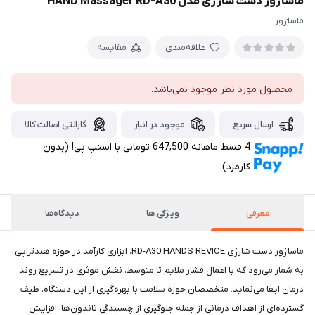
ماساژور دست شارژی مدل HAND Massager RD-A30
ماساژور
علاقه‌مندی
مقایسه
محصول مورد نظر موجود نمی‌باشد.
ارسال سریع
موجود در انبار
گارانتی اصالت کالا
4 قسط ماهانه 647,500 تومانی با اسنپ ‌پی! (بدون
کارمزد)
معرفی
ویژگی ها
دیدگاه‌ها
ماساژور دست شارژی RD-A30:HANDS REVICE، ابزاری کارآمد در حوزه هند‌تراپی
به شمار می‌رود که با اعمال فشار ملایم تا متوسط، نقش موثری در تسریع روند
درمان ایفا می‌نماید. متخصصان حوزه سلامت با بهره‌گیری از این دستگاه، طیف
گسترده‌ای از اهداف درمانی از جمله جلوگیری از چسبندگی تاندون‌ها، افزایش