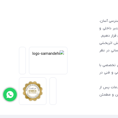
ترسی آسان،
بر داخلی و
قرار دهیم.
یش اثربخشی
انی در نظر
یی تخصصی با
می و فنی در
دمات پس از
من و مطمئن