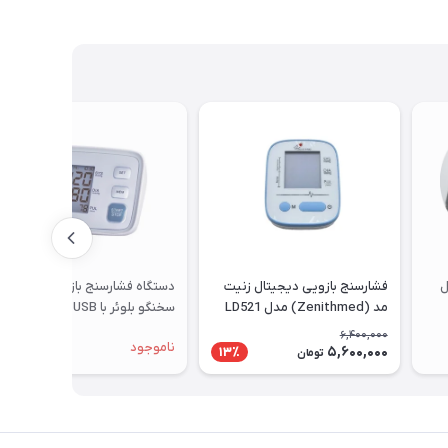
ل
فشارسنج بازویی دیجیتال زنیت
دستگاه فشارسنج بازویی دیجیتال
مد (Zenithmed) مدل LD521
سخنگو بلوئر با USB مدل U80E (
دارای آداپتور)
6,400,000
ناموجود
5,600,000
13٪
تومان