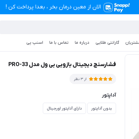
الان از معین درمان بخر ، بعدا پرداخت کن !
شتریان
گارانتی طلایی
درباره ما
تماس با ما
اسنپ پی
بازویی بی ول مدل PRO-33
فشارسنج دیجیتال بازویی بی ول مدل PRO-33
از 3 نظر
آداپتور
بدون آداپتور
دارای آداپتور اورجینال