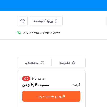
ورود / ثبت‌نام
09171843500 , 09961818272
مقایسه
علاقه‌مندی
5٪
6,700,000
6,400,000
قیمت:
تومان
افزودن به سبدخرید