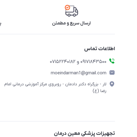
ارسال سریع و مطمئن
پ
اطلاعات تماس
09171843500 و 07152240182
moeindarman1@gmail.com
لار - بزرگراه دکتر دادمان - روبروی مرکز آموزشی درمانی امام
رضا (ع)
تجهیزات پزشکی معین درمان