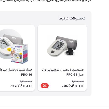
خوانا و حافظه ذخیره‌سازی نتایج، PRO-33 را به همراهی مطمئن در حفظ سلامتی شما بدل می‌سازد. همین حالا اقدام کنید!
محصولات مرتبط
فشارسنج دیجیتال بازویی بی ول
فشار سنج دیجیتال بی و
مدل PRO-33
PRO-36
8,300,000
6,700,000
7,900,000
6,400,000
5٪
تومان
تومان