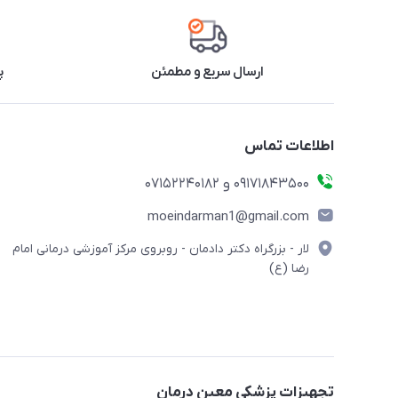
ارسال سریع و مطمئن
پ
اطلاعات تماس
09171843500 و 07152240182
moeindarman1@gmail.com
لار - بزرگراه دکتر دادمان - روبروی مرکز آموزشی درمانی امام
رضا (ع)
تجهیزات پزشکی معین درمان