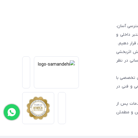
ترسی آسان،
بر داخلی و
قرار دهیم.
یش اثربخشی
انی در نظر
یی تخصصی با
می و فنی در
دمات پس از
من و مطمئن