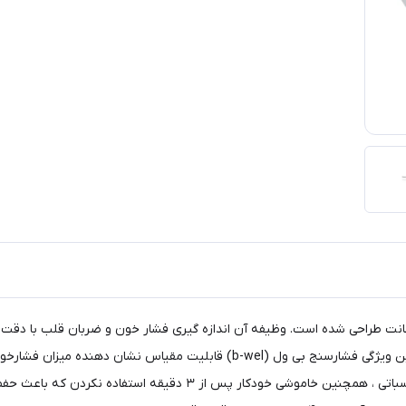
سنج بی ول (B-well) مدل pro-35 برای دور بازوی ۲۲ تا ۴۲ سانت طراحی شده است. وظیفه آن اندازه گیری فش
جایگاه حافظه ی آن ۳۰ اندازه گیری را در خود نگه می دارد. مهمترین ویژگی فشارسنج
،سنجش تعداد ضربان قلب ،هشدار میزان شارژ باتری و خطای محاسباتی ، همچن