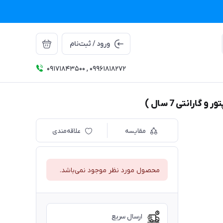
ورود / ثبت‌نام
09171843500 , 09961818272
مقایسه
علاقه‌مندی
محصول مورد نظر موجود نمی‌باشد.
ارسال سریع