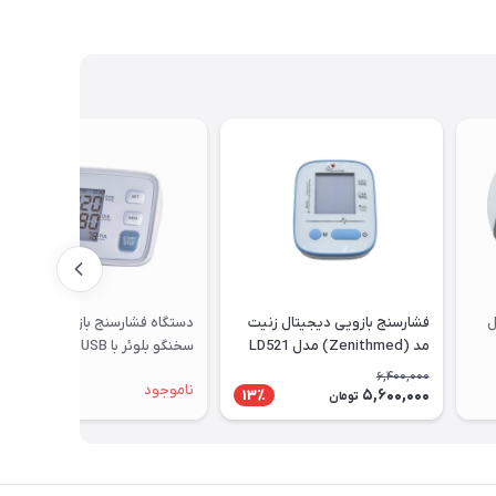
ل
فشارسنج بازویی دیجیتال زنیت
دستگاه فشارسنج بازویی دیجیتال
مد (Zenithmed) مدل LD521
سخنگو بلوئر با USB مدل U80E (
دارای آداپتور)
6,400,000
ناموجود
5,600,000
13٪
تومان