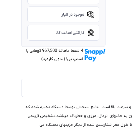
موجود در انبار
گارانتی اصالت کالا
4 قسط ماهانه 967,500 تومانی با
اسنپ ‌پی! (بدون کارمزد)
ار خون و ضربان قلب با دقت و سرعت بالا است. نتایج سنجش توسط دستگاه ذخیره شده که
 بی ول (b-wel) قابلیت مقیاس نشان دهنده میزان فشارخون به حالتهای :نرمال، مرزی و خطرناک میباشد.تشخیص آریتمی
ین خاموشی خودکار پس از ۳ دقیقه استفاده نکردن که باعث حفظ طول عمر فشارسنج شده از دیگر مزیتهای دستگاه می