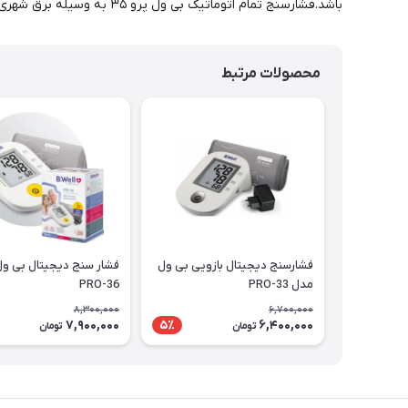
باشد.فشارسنج تمام اتوماتیک بی ول پرو ۳۵ به وسیله برق شهری توسط آداپتور و ۴ عدد باتری نیم قلمی قابل استفاده است. .
محصولات مرتبط
فشارسنج دیجیتال بازویی بی ول
فشار سنج دیجیتال بی و
مدل PRO-33
PRO-36
8,300,000
6,700,000
7,900,000
6,400,000
5٪
تومان
تومان