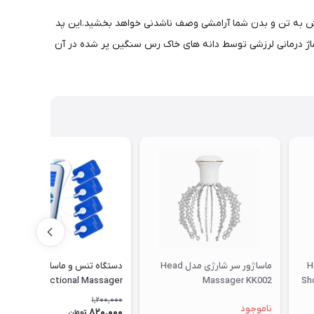
 گرمایشی قدیمی اما با نو آوری جدید و منحصر به فرد است.این پد با داشتن 9 ترکیب آرامش بخش به تن و بدن شما آرامشی وصف ناشدنی خواهد بخشید.این پد
 آرامش بخش را با ماساژ درمانی لرزشی توسط دانه های خاک رس سنگین پر شده در آن
شانه مدل HJ-
ماساژور سر شارژی مدل Head
دستگاه تنس و ماساژ چندکاره
Shou
Massager KK002
Multifunctional Massager
moblie-Gym
1,200,000
ناموجود
820,000
32٪
تومان