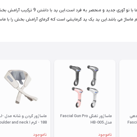
ماساژور و تشکچه برقی حرارتی از همان پد های
 تنظیمات است. 3 سطح تنظیم گرما و 3 سطح تنظیم ماساژ می باشد.این پد یک پد گرمایشی است که گرمای
دهی
ماساژور تفنگی Fascial Gun Pro
ماساژور گردن و 
Fascia 
مدل HB-005
188 - کرم ا lder and neck
massager
ناموجود
ناموجود