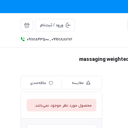
ورود / ثبت‌نام
09171843500 , 09961818272
مقایسه
علاقه‌مندی
محصول مورد نظر موجود نمی‌باشد.