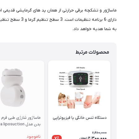
دارای 6 برنامه
به شما هدیه خواهد داد.
محصولات مرتبط
دستگاه تنس خانگی یا فیزیوتراپی
ماساژور شارژی طبی فرم 
بدن مدل liposuction
machine KH-822
2,460,000
ناموجود
2,300,000
7٪
تومان