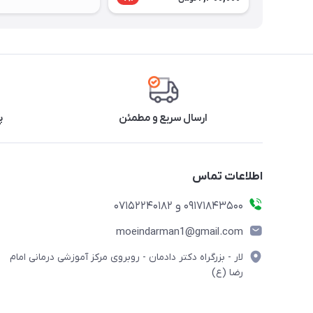
ارسال سریع و مطمئن
پ
اطلاعات تماس
09171843500 و 07152240182
moeindarman1@gmail.com
لار - بزرگراه دکتر دادمان - روبروی مرکز آموزشی درمانی امام
رضا (ع)