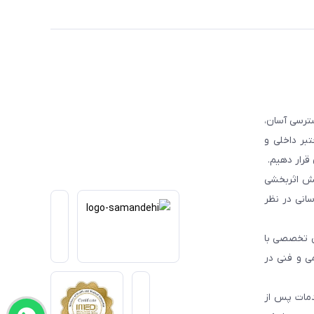
ترسی آسان،
بر داخلی و
قرار دهیم.
یش اثربخشی
انی در نظر
یی تخصصی با
می و فنی در
دمات پس از