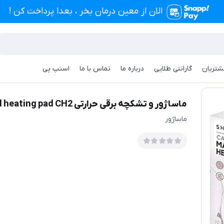
الان از معین درمان بخر ، بعدا پرداخت کن !
شتریان
گارانتی طلایی
درباره ما
تماس با ما
اسنپ پی
massaging weighted heating pad
ماساژور و تشکچه برقی حرارتی massaging weighted heating pad CH2
ماساژور