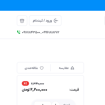
ورود / ثبت‌نام
09171843500 , 09961818272
مقایسه
علاقه‌مندی
6٪
2,340,000
2,200,000
قیمت:
تومان