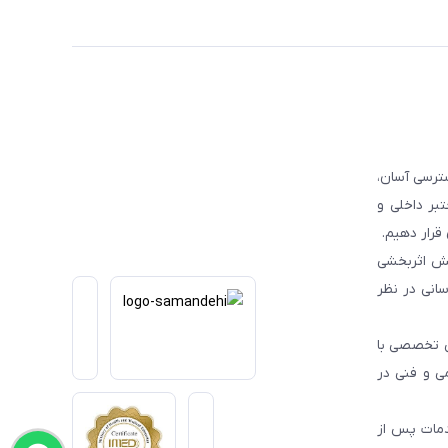
ترسی آسان،
بر داخلی و
قرار دهیم.
یش اثربخشی
انی در نظر
یی تخصصی با
می و فنی در
دمات پس از