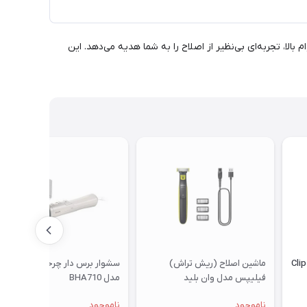
ی با دوام بالا، تجربه‌ای بی‌نظیر از اصلاح را به شما هدیه می‌دهد. این
ماشین اصلاح گرین لاین مدل Clip
ماشین اصلاح (ریش تراش)
سشوار برس دار چرخشی فیلیپس
فیلیپس مدل وان بلید
مدل BHA710
qp2724/10
ناموجود
ناموجود