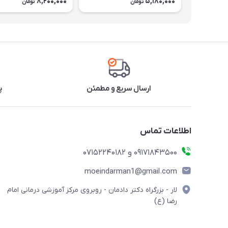
8,200,000
5,180,000
تومان
تومان
ارسال سریع و مطمئن
پ
اطلاعات تماس
09171843500 و 07152240182
moeindarman1@gmail.com
لار - بزرگراه دکتر دادمان - روبروی مرکز آموزشی درمانی امام
رضا (ع)