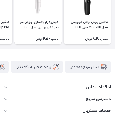
ماشین ریش تراش فیلیپس
میکرودرم پاکسازی جوش سر
ماشین 
مدل MG3730 سری 3000
سیاه گرین لاین مدل GL-
lip Pro
TM51
00,000
2,520,000
8,200,000
تومان
تومان
پرداخت امن با درگاه بانکی
ارسال سریع و مطمئن
اطلاعات تماس
09171843500 و 07152240182
دسترسی سریع
moeindarman1@gmail.com
حساب کاربری
خدمات مشتریان