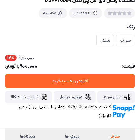
دستگاه وکس دی اس پی مدل DSP-70004
علاقه‌مندی
مقایسه
رنگ
صورتی
بنفش
14٪
2,200,000
1,900,000
قیمت:
تومان
افزودن به سبدخرید
ارسال سریع
موجود در انبار
گارانتی اصالت کالا
4 قسط ماهانه 475,000 تومانی با اسنپ ‌پی! (بدون
کارمزد)
معرفی
ویژگی ها
دیدگاه‌ها