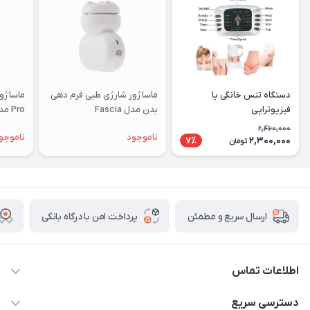
دستگاه تنس خانگی یا
ماساژور شارژی طبی فرم دهی
فیزیوتراپی
بدن مدل Fascia
Pro مدل HB-005
liposuction machine KH-
2,460,000
ناموجود
ناموجو
822
2,300,000
7٪
تومان
پرداخت امن با درگاه بانکی
ارسال سریع و مطمئن
اطلاعات تماس
09171843500 و 07152240182
دسترسی سریع