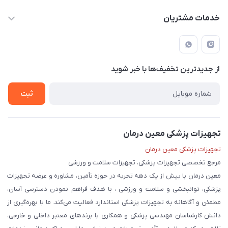
moeindarman1@gmail.com
حساب کاربری
خدمات مشتریان
لار - بزرگراه دکتر دادمان - روبروی مرکز آموزشی درمانی امام رضا (ع)
مجله فروشگاه
راهنما
لیست محصولات
قوانین و مقررات
درباره ما
از جدید‌ترین تخفیف‌ها با‌ خبر شوید
حریم خصوصی
تماس با ما
ثبت
تجهیزات پزشکی معین درمان
تجهیزات پزشکی معین درمان
مرجع تخصصی تجهیزات پزشکی، تجهیزات سلامت و ورزشی
معین درمان با بیش از یک دهه تجربه در حوزه تأمین، مشاوره و عرضه تجهیزات
پزشکی، توانبخشی و سلامت و ورزشی ، با هدف فراهم نمودن دسترسی آسان،
مطمئن و آگاهانه به تجهیزات پزشکی استاندارد فعالیت می‌کند. ما با بهره‌گیری از
دانش کارشناسان مهندسی پزشکی و همکاری با برندهای معتبر داخلی و خارجی،