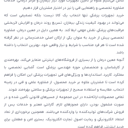
تلاش می‌کنیم علاوه بر تأمین تجهیزات مورد نیاز بیماران و مراکز درمانی، خدمات
مشاوره تخصصی و راهنمایی فنی را نیز در اختیار مشتریان قرار دهیم.
خرید تجهیزات پزشکی تنها انتخاب یک کالا نیست؛ بلکه تصمیمی است که
می‌تواند در بهبود کیفیت زندگی بیماران، تسریع روند درمان و افزایش اثربخشی
مراقبت‌های پزشکی نقش مهمی ایفا کند. به همین دلیل در معین درمان، مشاوره
تخصصی پیش از خرید به عنوان یکی از ارکان اصلی خدمت‌رسانی در نظر گرفته
شده است تا هر فرد متناسب با شرایط و نیاز واقعی خود، بهترین انتخاب را داشته
باشد.
آنچه معین درمان را از بسیاری از فروشگاه‌های اینترنتی متمایز می‌کند، بهره‌مندی
از کارشناسان و متخصصان حوزه مهندسی پزشکی است. آشنایی تخصصی با
عملکرد، کاربرد، استانداردها و ویژگی‌های فنی تجهیزات پزشکی این امکان را فراهم
کرده است تا مشتریان علاوه بر خرید محصول، از مشاوره علمی و فنی در زمینه
انتخاب، مقایسه و استفاده صحیح از تجهیزات پزشکی و سلامتی بهره‌مند شوند.
تمامی محصولات ارائه‌شده در این مجموعه از مسیرهای قانونی تأمین شده و در
صورت مشمول بودن، دارای مجوزهای لازم، گارانتی معتبر و خدمات پس از
فروش شرکت‌های تولیدکننده یا واردکننده می‌باشند. همچنین برخورداری از نماد
اعتماد الکترونیکی و رعایت اصول تجارت الکترونیک، بستری امن و مطمئن برای
خرید اینترنتی فراهم کرده است.