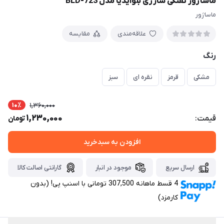
ماساژور تفنگی شارژی بلوآیدیا مدل BLD-723
ماساژور
علاقه‌مندی
مقایسه
رنگ
مشکی
قرمز
نقره ای
سبز
10٪
1,360,000
1,230,000
قیمت:
تومان
افزودن به سبدخرید
ارسال سریع
موجود در انبار
گارانتی اصالت کالا
4 قسط ماهانه 307,500 تومانی با اسنپ ‌پی! (بدون
کارمزد)