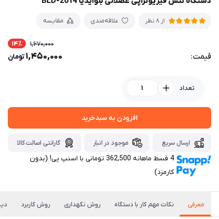
دستگاه تنس فیزیوتراپی عضلانی بلوآیدیا BLD-2014
علاقه‌مندی
مقایسه
از 8 نظر
14٪
1,670,000
1,450,000
قیمت:
تومان
تعداد
افزودن به سبدخرید
ارسال سریع
موجود در انبار
گارانتی اصالت کالا
4 قسط ماهانه 362,500 تومانی با اسنپ ‌پی! (بدون
کارمزد)
معرفی
نکات مهم کار با دستگاه
روش نگهداری
روش کاربرد
دید