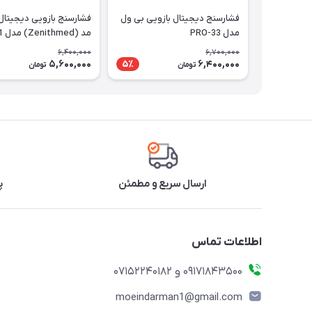
فشارسنج دیجیتال بازویی بی ول
فشارسنج بازویی دیجیتال
مدل PRO-33
مد (Zenithmed) مدل LD521
6,400,000
6,700,000
5,600,000
6,400,000
5٪
تومان
تومان
ارسال سریع و مطمئن
پ
اطلاعات تماس
09171843500 و 07152240182
moeindarman1@gmail.com