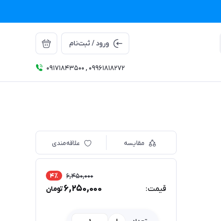
ورود / ثبت‌نام
09171843500 , 09961818272
مقایسه
علاقه‌مندی
4٪
6,450,000
6,250,000
قیمت:
تومان