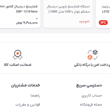
 زنیت
دستگاه فشارسنج بازویی دیجیتال
فشارسنج دیجیت
سخنگو بلوئر با USB مدل U80E (
DBP-1318 New
دارای آداپتور)
0
ناموجود
7,200,000
13٪
تومان
رداخت امن با درگاه بانکی
ضمانت اصالت کالا
دسترسی سریع
خدمات مشتریان
حساب کاربری
راهنما
مجله فروشگاه
قوانین و مقررات