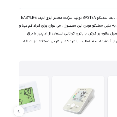
سنجش فشار خون در منزل، یکی از مهم ترین اصولی است که به کمک یک دستگاه سنجش فشار خون امکان پذیر است. فشارسنج دیجیتالی ایزی لایف سخنگو BP313A تولید شرکت معتبر ایزی لایف EASYLIFE
.به دلیل سخنگو بودن این محصول ، می توان برای افراد کم بینا و
ی نمایش می دهد. این محصول علاوه بر کارکرد با باتری توانایی استفاده از آداپتور با برق
شهری را نیز داراست.قابلیت تشخیص آریتمی قلب (ضربان قلب نامنظم) و هشدار خطای محاسباتی را داراست.مدل BP313A خاموشی خودکار پس از 1 دقیقه عدم فعالیت را دارد که بر کارایی دستگاه نیز اضافه