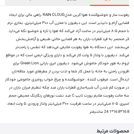
رطوبت ساز و خوشبوکننده هوا گرین مدلRAIN CLOUD ،راهی عالی برای ایجاد
فضایی آرام و دلپذیر است. این دیفیوزر با مخزن آب ۳۰۰ میلی‌لیتری، بخاری نرم
با حجم ۵-۸ میلی‌لیتر در ساعت آزاد می‌کند که هوا را تازه و خوشبو نگه می‌دارد.
اثر منحصر به فرد قطرات باران به هر فضایی حالتی طبیعی و آرامش‌بخش
می‌بخشد. این دستگاه به هوا رطوبت ملایمی می‌دهد که تنفس را راحت‌تر
می‌کند. دیفیوزر با ولتاژ ۵ ولت کار می‌کند و دارای ویژگی ایمنی است که در مواقع
لزوم به طور خودکار خاموش می‌شود. دیفیوزر ابری بارانی Green Lion برای
افزودن راحتی به خانه یا محل کار شما و لذت بردن از عطرهای مورد علاقه‌تان
ایده‌آل است. مرطوب کننده ، خوشبوکننده و چراغ خواب رومیزی خاموشی خودکار
در صورت کم شدن آب شبیه‌سازی قطرات باران ضد چکه تنظیم میزان باران در
سه حالت رطوبت ملایم پورت تایپ C ضد نشت نورهای رنگارنگ محیطی حجم
اسپری: ۵-۸ میلی‌لیتر در ساعت ظرفیت: ۳۰۰ میلی‌لیتر ولتاژ ورودی: ۵ ولت ابعاد:
16.8*16.8*24.1 سانتیمتر
محصولات مرتبط