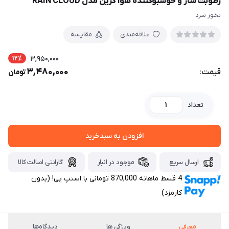
رطوبت ساز و خوشبوکننده هوا گرین مدل RAIN CLOUD
بخور سرد
علاقه‌مندی
مقایسه
12٪
3,950,000
3,480,000
قیمت:
تومان
تعداد
افزودن به سبدخرید
ارسال سریع
موجود در انبار
گارانتی اصالت کالا
4 قسط ماهانه 870,000 تومانی با اسنپ ‌پی! (بدون
کارمزد)
معرفی
ویژگی ها
دیدگاه‌ها