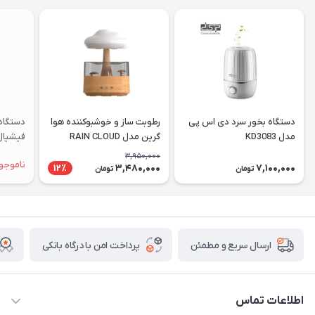
دستگاه بخور سرد دی اس پی
رطوبت ساز و خوشبوکننده هوا
دستگاه
مدل KD3083
گرین مدل RAIN CLOUD
فیشیال
3,950,000
ناموجو
3,480,000
7,100,000
12٪
تومان
تومان
پرداخت امن با درگاه بانکی
ارسال سریع و مطمئن
اطلاعات تماس