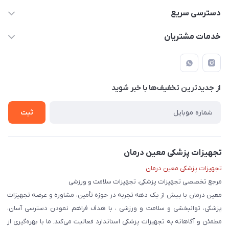
09171843500 و 07152240182
دسترسی سریع
moeindarman1@gmail.com
حساب کاربری
خدمات مشتریان
لار - بزرگراه دکتر دادمان - روبروی مرکز آموزشی درمانی امام رضا (ع)
مجله فروشگاه
راهنما
لیست محصولات
قوانین و مقررات
درباره ما
از جدید‌ترین تخفیف‌ها با‌ خبر شوید
حریم خصوصی
تماس با ما
ثبت
تجهیزات پزشکی معین درمان
تجهیزات پزشکی معین درمان
مرجع تخصصی تجهیزات پزشکی، تجهیزات سلامت و ورزشی
معین درمان با بیش از یک دهه تجربه در حوزه تأمین، مشاوره و عرضه تجهیزات
پزشکی، توانبخشی و سلامت و ورزشی ، با هدف فراهم نمودن دسترسی آسان،
مطمئن و آگاهانه به تجهیزات پزشکی استاندارد فعالیت می‌کند. ما با بهره‌گیری از