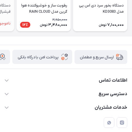
دستگاه بخور سرد دی اس پی
رطوبت ساز و خوشبوکننده هوا
دستگاه
مدل KD3083
گرین مدل RAIN CLOUD
فیشیال
3,950,000
ناموجو
3,480,000
7,100,000
12٪
تومان
تومان
پرداخت امن با درگاه بانکی
ارسال سریع و مطمئن
اطلاعات تماس
09171843500 و 07152240182
دسترسی سریع
moeindarman1@gmail.com
حساب کاربری
خدمات مشتریان
لار - بزرگراه دکتر دادمان - روبروی مرکز آموزشی درمانی امام رضا (ع)
مجله فروشگاه
راهنما
لیست محصولات
قوانین و مقررات