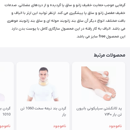
گرمایی موجب حمایت خفیف زانو و ساق پا گردیده و از دردهای عضلانی، صدمات
خفیف مفصل زانو و ساق پا پیشگیری می کند. ازنظر تولید این ارتز با الیاف و
بافت مختلف، انواع دیگر آن ساق بند زانوبند حوله ای و ساق بند زانوبند موهری
می باشد. الیاف به کار رفته در این محصول سازگاری کامل با پوست بدن دارد.
این محصول free سایز می باشد.
محصولات مرتبط
پد لاانگشتی سیلیکونی بانیون
گردن بند نیمه سخت 1060 تن
گردن بن
تن یار ۷۱۴۰
یار
1010
ناموجود
ناموجود
ناموجو