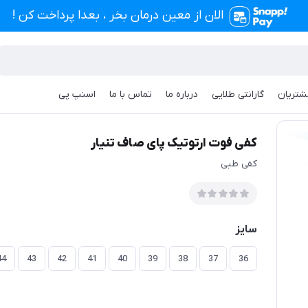
الان از معین درمان بخر ، بعدا پرداخت کن !
شتریان
گارانتی طلایی
درباره ما
تماس با ما
اسنپ پی
ک پای صاف تنیار
کفی فوت ارتوتیک پای صاف تنیار
کفی طبی
سایز
44
43
42
41
40
39
38
37
36