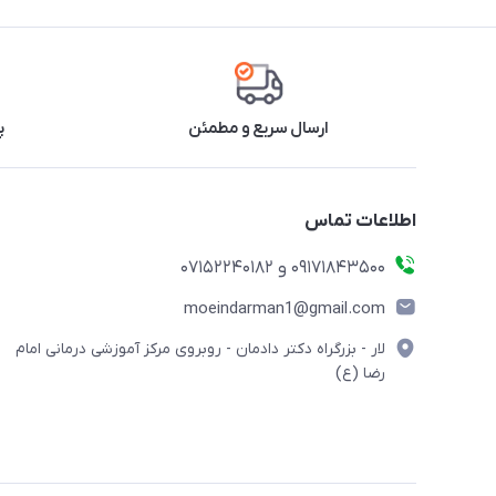
ارسال سریع و مطمئن
پ
اطلاعات تماس
09171843500 و 07152240182
moeindarman1@gmail.com
لار - بزرگراه دکتر دادمان - روبروی مرکز آموزشی درمانی امام
رضا (ع)