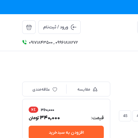
ورود / ثبت‌نام
09171843500 , 09961818272
مقایسه
علاقه‌مندی
6٪
360,000
45
340,000
قیمت:
تومان
افزودن به سبدخرید