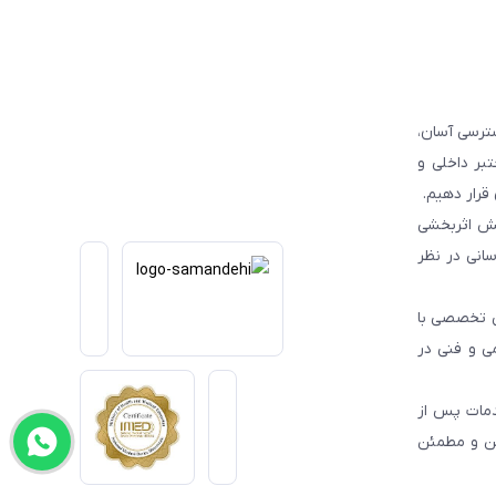
ترسی آسان،
بر داخلی و
قرار دهیم.
یش اثربخشی
انی در نظر
یی تخصصی با
می و فنی در
دمات پس از
من و مطمئن