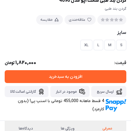
گردن بند طبی سخت اپو مدل 4090
گردن بند طبی
علاقه‌مندی
مقایسه
سایز
XL
L
M
S
1,820,000
قیمت:
تومان
افزودن به سبدخرید
ارسال سریع
موجود در انبار
گارانتی اصالت کالا
4 قسط ماهانه 455,000 تومانی با اسنپ ‌پی! (بدون
کارمزد)
معرفی
ویژگی ها
دیدگاه‌ها