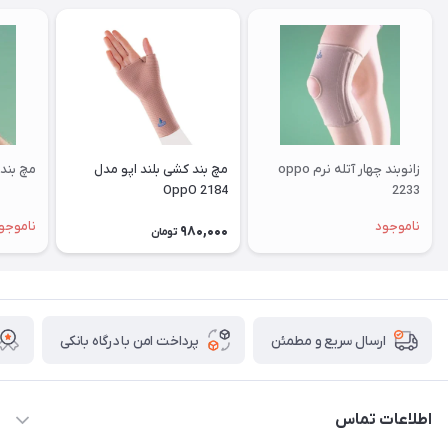
زانوبند چهار آتله نرم oppo
مچ بند کشی بلند اپو مدل
مچ بند س
OppO 2184
2233
ناموجود
ناموجو
980,000
تومان
پرداخت امن با درگاه بانکی
ارسال سریع و مطمئن
اطلاعات تماس