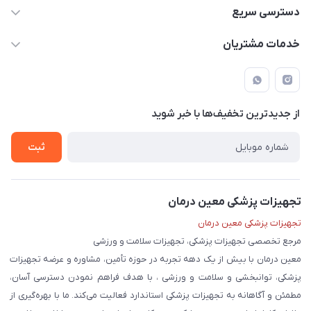
09171843500 و 07152240182
دسترسی سریع
moeindarman1@gmail.com
حساب کاربری
خدمات مشتریان
لار - بزرگراه دکتر دادمان - روبروی مرکز آموزشی درمانی امام رضا (ع)
مجله فروشگاه
راهنما
لیست محصولات
قوانین و مقررات
درباره ما
از جدید‌ترین تخفیف‌ها با‌ خبر شوید
حریم خصوصی
تماس با ما
ثبت
تجهیزات پزشکی معین درمان
تجهیزات پزشکی معین درمان
مرجع تخصصی تجهیزات پزشکی، تجهیزات سلامت و ورزشی
معین درمان با بیش از یک دهه تجربه در حوزه تأمین، مشاوره و عرضه تجهیزات
پزشکی، توانبخشی و سلامت و ورزشی ، با هدف فراهم نمودن دسترسی آسان،
مطمئن و آگاهانه به تجهیزات پزشکی استاندارد فعالیت می‌کند. ما با بهره‌گیری از