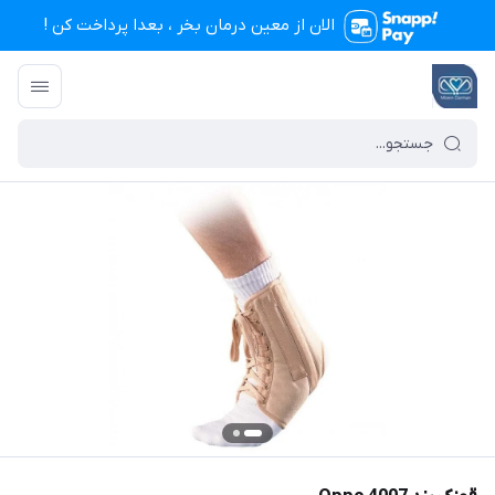
الان از معین درمان بخر ، بعدا پرداخت کن !
تجهیزات پزشکی معین درمان
/
فهرست محصولات
/
قوزک بند 4007 Oppo