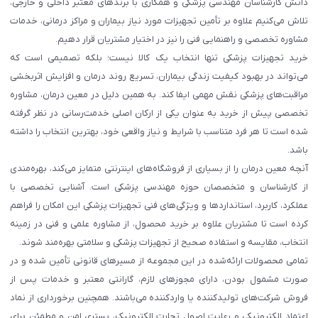
دانش کارشناسان مهندسی پزشکی و همکاری با برندهای معتبر داخلی و خارجی،
تلاش می‌کنیم علاوه بر تأمین تجهیزات مورد نیاز بیماران و مراکز درمانی، خدمات
مشاوره تخصصی و راهنمایی فنی را نیز در اختیار مشتریان قرار دهیم.
خرید تجهیزات پزشکی تنها انتخاب یک کالا نیست؛ بلکه تصمیمی است که
می‌تواند در بهبود کیفیت زندگی بیماران، تسریع روند درمان و افزایش اثربخشی
مراقبت‌های پزشکی نقش مهمی ایفا کند. به همین دلیل در معین درمان، مشاوره
تخصصی پیش از خرید به عنوان یکی از ارکان اصلی خدمت‌رسانی در نظر گرفته
شده است تا هر فرد متناسب با شرایط و نیاز واقعی خود، بهترین انتخاب را داشته
باشد.
آنچه معین درمان را از بسیاری از فروشگاه‌های اینترنتی متمایز می‌کند، بهره‌مندی
از کارشناسان و متخصصان حوزه مهندسی پزشکی است. آشنایی تخصصی با
عملکرد، کاربرد، استانداردها و ویژگی‌های فنی تجهیزات پزشکی این امکان را فراهم
کرده است تا مشتریان علاوه بر خرید محصول، از مشاوره علمی و فنی در زمینه
انتخاب، مقایسه و استفاده صحیح از تجهیزات پزشکی و سلامتی بهره‌مند شوند.
تمامی محصولات ارائه‌شده در این مجموعه از مسیرهای قانونی تأمین شده و در
صورت مشمول بودن، دارای مجوزهای لازم، گارانتی معتبر و خدمات پس از
فروش شرکت‌های تولیدکننده یا واردکننده می‌باشند. همچنین برخورداری از نماد
اعتماد الکترونیکی و رعایت اصول تجارت الکترونیک، بستری امن و مطمئن برای