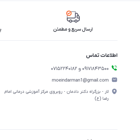
ارسال سریع و مطمئن
پ
اطلاعات تماس
09171843500 و 07152240182
moeindarman1@gmail.com
لار - بزرگراه دکتر دادمان - روبروی مرکز آموزشی درمانی امام
رضا (ع)