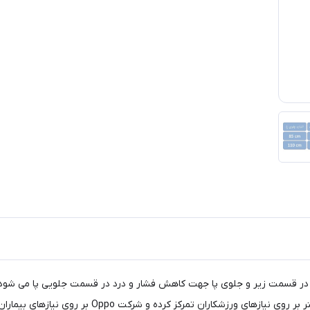
ساپورتهای پزشکی و ورزشی دانست. برخی معتقدند شرکت LP