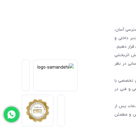
ترسی آسان،
بر داخلی و
قرار دهیم.
یش اثربخشی
انی در نظر
یی تخصصی با
می و فنی در
دمات پس از
من و مطمئن