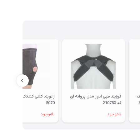
ک
قوزبند طبی آدور مدل پروانه ای
زانوبند کشی کشکک باز ممتاز تنیار
کد 210780
5070
ناموجود
ناموجود