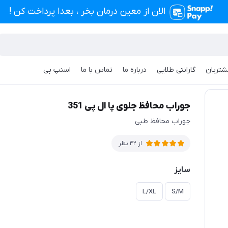
الان از معین درمان بخر ، بعدا پرداخت کن !
شتریان
گارانتی طلایی
درباره ما
تماس با ما
اسنپ پی
 پا ال پی 351
جوراب محافظ جلوی پا ال پی 351
جوراب محافظ طبی
از 42 نظر
سایز
L/XL
S/M