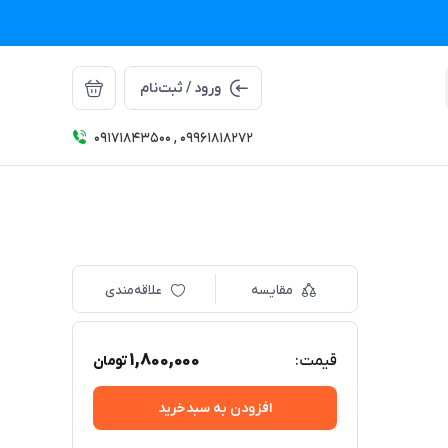
ورود / ثبت‌نام
09171843500 , 09961818272
مقایسه
علاقه‌مندی
1,800,000
قیمت:
تومان
افزودن به سبدخرید