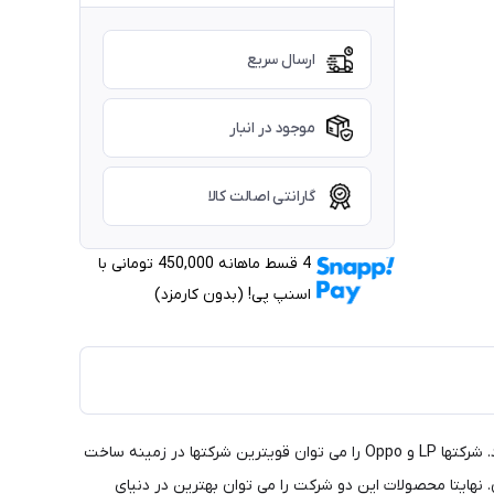
ارسال سریع
موجود در انبار
گارانتی اصالت کالا
4 قسط ماهانه 450,000 تومانی با
اسنپ ‌پی! (بدون کارمزد)
این مدل جوراب محافظ جلو ی پا است لایه ژل مانند درون جوراب در قسمت زیر و جلوی پا جهت کاهش فشار و درد در قسمت جلویی پا می شود. شرکتها LP و Oppo را می توان قویترین شرکتها در زمینه ساخت
 بیشتر بر روی نیازهای ورزشکاران تمرکز کرده و شرکت Oppo بر روی نیازهای بیماران. نهایتا محصولات این دو شرکت را می توان بهترین در دنیای