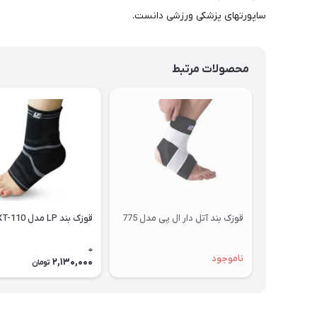
ساپورتهای پزشکی ورزشی دانست.
محصولات مرتبط
قوزک بند آتل دار ال پی مدل 775
قوزک بند LP مدل XT-110
0
ناموجود
2,130,000
تومان