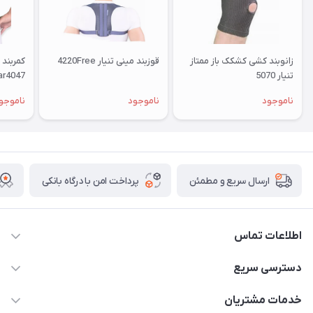
زانوبند کشی کشکک باز ممتاز
قوزبند مینی تنیار 4220Free
تنیار 5070
ar4047
ناموجود
ناموجود
ناموجو
پرداخت امن با درگاه بانکی
ارسال سریع و مطمئن
اطلاعات تماس
09171843500 و 07152240182
دسترسی سریع
moeindarman1@gmail.com
حساب کاربری
خدمات مشتریان