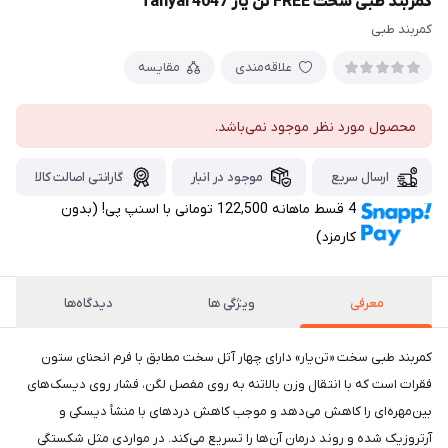
کمربند طبی سخت FREE تن یار Tanyar4047
کمربند طبی
علاقه‌مندی
مقایسه
محصول مورد نظر موجود نمی‌باشد.
ارسال سریع
موجود در انبار
گارانتی اصالت کالا
4 قسط ماهانه 122,500 تومانی با اسنپ ‌پی! (بدون
کارمزد)
معرفی
ویژگی ها
دیدگاه‌ها
کمربند طبی سخت «تن‌یار» دارای چهار آتل سخت مطابق با فرم انحنای ستون
فقرات است که با انتقال وزن بالاتنه به روی مفصل لگن، فشار روی دیسک‌های
بین‌مهره‌ای را کاهش می‌دهد و موجب کاهش دردهای با منشأ دیسکی و
آرتروزیک شده و روند درمان آن‌ها را تسریع می‌کند. در مواردی مثل شکستگی