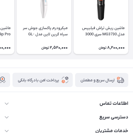
ماشین ریش تراش فیلیپس
میکرودرم پاکسازی جوش سر
ماشین 
مدل MG3730 سری 3000
سیاه گرین لاین مدل GL-
lip Pro
TM51
00,000
2,520,000
8,200,000
تومان
تومان
پرداخت امن با درگاه بانکی
ارسال سریع و مطمئن
اطلاعات تماس
09171843500 و 07152240182
دسترسی سریع
moeindarman1@gmail.com
حساب کاربری
خدمات مشتریان