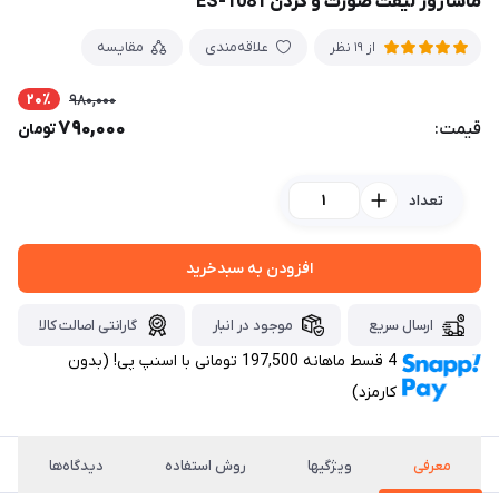
ماساژور لیفت صورت و گردن ES-1081
علاقه‌مندی
مقایسه
از 19 نظر
20٪
980,000
790,000
قیمت:
تومان
تعداد
افزودن به سبدخرید
ارسال سریع
موجود در انبار
گارانتی اصالت کالا
4 قسط ماهانه 197,500 تومانی با اسنپ ‌پی! (بدون
کارمزد)
معرفی
ویژگیها
روش استفاده
دیدگاه‌ها